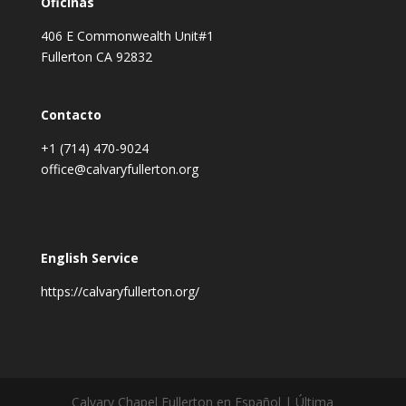
Oficinas
406 E Commonwealth Unit#1
Fullerton CA 92832
Contacto
+1 (714) 470-9024
office@calvaryfullerton.org
English Service
https://calvaryfullerton.org/
Calvary Chapel Fullerton en Español | Última